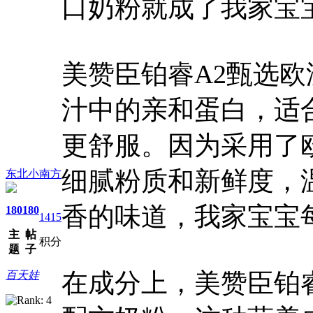
口奶粉就成了我家宝宝
美赞臣铂睿A2甄选欧
汁中的亲和蛋白，适
更舒服。因为采用了
细腻粉质和新鲜度，
东北小南方
香的味道，我家宝宝
180
180
1415
主
帖
积分
题
子
在成分上，美赞臣铂睿
百天娃