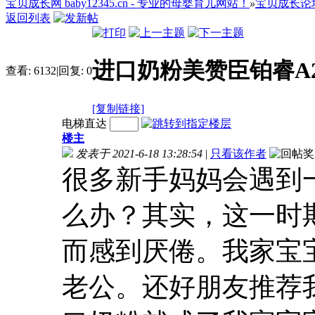
宝贝成长网 baby12345.cn - 专业的母婴育儿网站！
»
宝贝成长论
返回列表
进口奶粉美赞臣铂睿A
查看:
6132
|
回复:
0
[复制链接]
电梯直达
楼主
发表于 2021-6-18 13:28:54
|
只看该作者
很多新手妈妈会遇到
么办？其实，这一时
而感到厌倦。我家宝
老公。还好朋友推荐