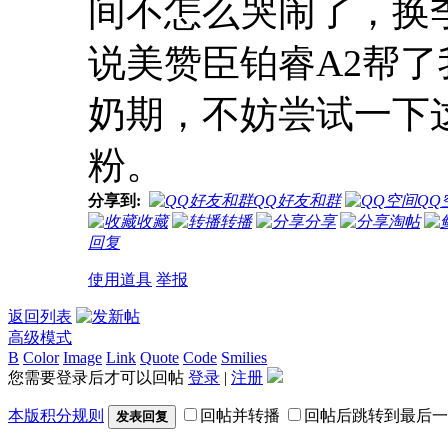
间不怎么哭闹了，换
说美赞臣铂睿A2帮
奶期，不妨尝试一下
粉。
分享到:
QQ好友和群
QQ
收藏
转播
分享
淘帖
回复
使用道具
举报
返回列表
高级模式
B
Color
Image
Link
Quote
Code
Smilies
您需要登录后才可以回帖
登录
|
注册
本版积分规则
回帖并转播
回帖后跳转到最后一
发表回复