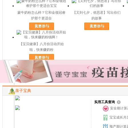
蒙牛奶粉怎么样？它和金领冠睿
【又到七夕，侬思君】写出你们
护那个更适合
的故事
【宝贝健康】八月份活动开始
啦，快来赚奶粉
男生也爱小清新
亲子宝典
实用工具查询
安全期计算
宝宝成长月
预产期计算