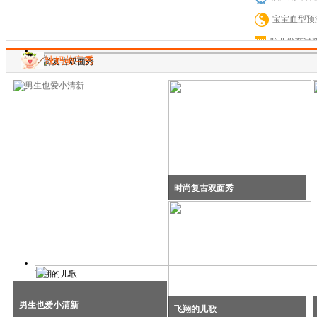
宝宝肌肤容易过敏怎么
宝宝血型预
宝宝喝奶粉消化不好怎
胎儿发育过
辣妈萌宝秀
时尚复古双面秀
胎儿体重计
怀孕日历表
生男生女预
表
时尚复古双面秀
飞翔的儿歌
男生也爱小清新
飞翔的儿歌