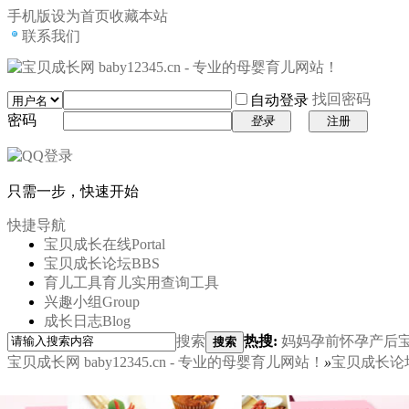
手机版
设为首页
收藏本站
联系我们
找回密码
自动登录
密码
登录
注册
只需一步，快速开始
快捷导航
宝贝成长在线
Portal
宝贝成长论坛
BBS
育儿工具
育儿实用查询工具
兴趣小组
Group
成长日志
Blog
搜索
热搜:
妈妈
孕前
怀孕
产后
搜索
宝贝成长网 baby12345.cn - 专业的母婴育儿网站！
»
宝贝成长论