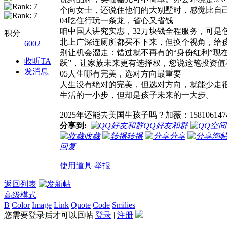
个向女士，还说住他们的大别墅时，感觉比自
04吃住行玩一条龙，省心又省钱
咱中国人讲究实惠，32万块钱全程服务，可
积分
北上广深连厕所都买不下来，但换个视角，给
6002
别让机会溜走：错过就不再有的“身份红利”现
收听TA
跃”，让家族未来更有选择权，您说这笔投资值
发消息
05人生哪有完美，选对方向最重要
人生没有绝对的完美，但选对方向，就能少走
生活的一小步，但却是孩子未来的一大步。
2025年还能去美国生孩子吗？加薇：158106147
分享到:
QQ好友和群
收藏
转播
分享
淘
回复
使用道具
举报
返回列表
高级模式
B
Color
Image
Link
Quote
Code
Smilies
您需要登录后才可以回帖
登录
|
注册