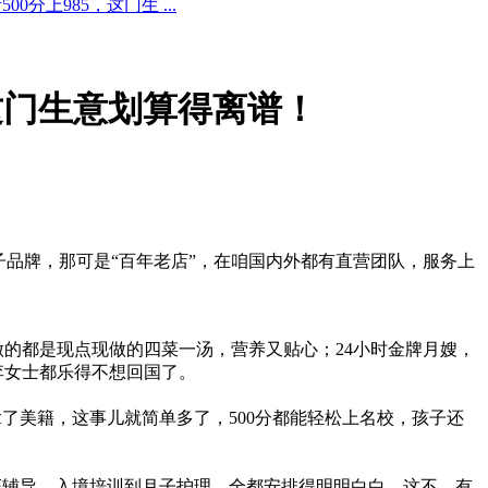
分上985，这门生 ...
，这门生意划算得离谱！
品牌，那可是“百年老店”，在咱国内外都有直营团队，服务上
做的都是现点现做的四菜一汤，营养又贴心；24小时金牌月嫂，
李女士都乐得不想回国了。
但拿了美籍，这事儿就简单多了，500分都能轻松上名校，孩子还
证辅导、入境培训到月子护理，全都安排得明明白白。这不，有