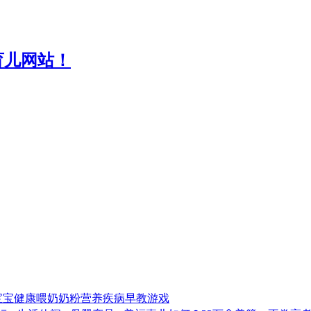
宝宝
健康
喂奶
奶粉
营养
疾病
早教
游戏