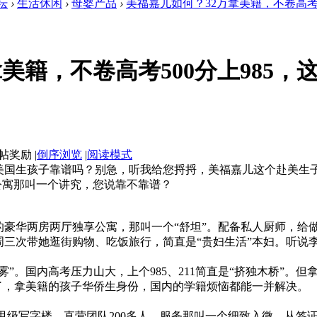
坛
›
生活休闲
›
母婴产品
›
美福嘉儿如何？32万拿美籍，不卷高考500
美籍，不卷高考500分上985
|
倒序浏览
|
阅读模式
美国生孩子靠谱吗？别急，听我给您捋捋，美福嘉儿这个赴美生子
公寓那叫一个讲究，您说靠不靠谱？
豪华两房两厅独享公寓，那叫一个“舒坦”。配备私人厨师，给
三次带她逛街购物、吃饭旅行，简直是“贵妇生活”本妇。听说
”。国内高考压力山大，上个985、211简直是“挤独木桥”。
了，拿美籍的孩子华侨生身份，国内的学籍烦恼都能一并解决。
甲级写字楼，直营团队200多人。服务那叫一个细致入微，从签