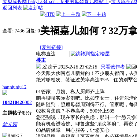
宝贝成长网 baby12345.cn - 专业的母婴育儿网站！
»
宝贝成长论
返回列表
美福嘉儿如何？32万拿
查看:
7436
|
回复:
0
[复制链接]
电梯直达
楼主
发表于 2025-2-18 23:02:18
|
只看该作者
今天跟大伙唠点儿新鲜的！不少朋友都问，去
绝对够档次。签证过关率高达95%，住的别墅
hanniuniu12
01管家、月嫂、私人厨师齐上阵
咱再聊聊实际案例吧。比如李女士，住进尔湾的
1042
1042
6002
随叫随到，照顾母婴周到得不行。管家呢，每周
02教育焦虑？不卷高考，500分上985
主题
帖子
积分
您还别说，现在家长的焦虑，那叫一个“愁云惨雾
能有机会进哈佛、耶鲁这些“顶尖学府”。再说
幼儿园
03品牌保障：用心服务，让您安心
说到品牌，美福嘉儿可不简单。办公环境是5A