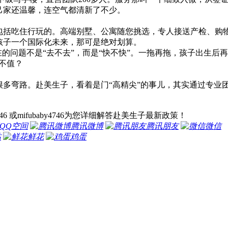
己家还温馨，连空气都清新了不少。
是包括吃住行玩的。高端别墅、公寓随您挑选，专人接送产检、购
孩子一个国际化未来，那可是绝对划算。
在的问题不是“去不去”，而是“快不快”。一拖再拖，孩子出生后
不值？
很多弯路。赴美生子，看着是门“高精尖”的事儿，其实通过专业
46 或mifubaby4746为您详细解答赴美生子最新政策！
QQ空间
腾讯微博
腾讯朋友
微信
帖
鲜花
鸡蛋