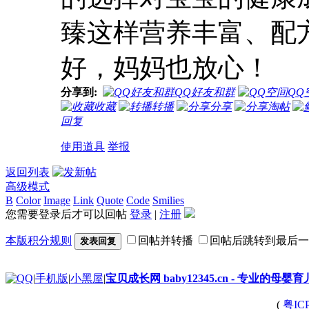
臻这样营养丰富、配
好，妈妈也放心！
分享到:
QQ好友和群
QQ
收藏
转播
分享
淘帖
回复
使用道具
举报
返回列表
高级模式
B
Color
Image
Link
Quote
Code
Smilies
您需要登录后才可以回帖
登录
|
注册
本版积分规则
回帖并转播
回帖后跳转到最后一
发表回复
|
手机版
|
小黑屋
|
宝贝成长网 baby12345.cn - 专业的母婴
(
粤IC