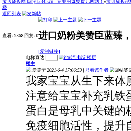
宝贝成长网 baby12345.cn - 专业的母婴育儿网站！
»
宝贝成长论
楼
返回列表
进口奶粉美赞臣蓝臻
查看:
5368
|
回复:
0
[复制链接]
电梯直达
楼主
发表于 2021-6-4 17:06:53
|
只看该作者
我家宝宝从生下来体
注意给宝宝补充乳铁
蛋白是母乳中关键的
免疫细胞活性，提升