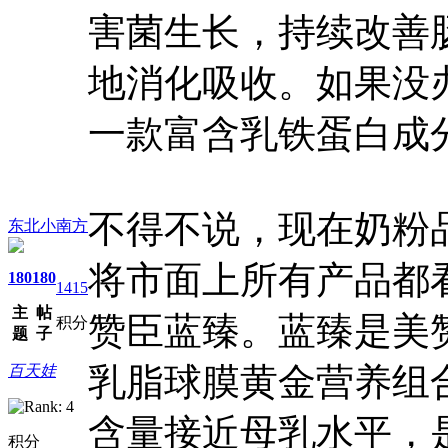
害菌生长，持续改善
地消化吸收。如果没
一款富含乳铁蛋白成
不得不说，现在奶粉
东北小南方
将市面上所有产品都
180
180
1415
主
帖
赞臣蓝臻。蓝臻是美
积分
题
子
乳脂球膜黄金营养组
百天娃
含量接近母乳水平，
积分