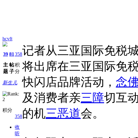
hcvft
记者从三亚国际免税
39
81
358
将出席在三亚国际免税
主
帖
积
题
子
分
快闪店品牌活动，
念
新生儿
及消费者亲
三障
切互
的机
三恶道
会。
积分
358
收
听