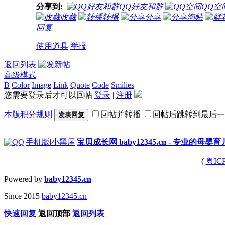
分享到:
QQ好友和群
QQ空
收藏
转播
分享
淘帖
回复
使用道具
举报
返回列表
高级模式
B
Color
Image
Link
Quote
Code
Smilies
您需要登录后才可以回帖
登录
|
注册
本版积分规则
回帖并转播
回帖后跳转到最后一
发表回复
|
手机版
|
小黑屋
|
宝贝成长网 baby12345.cn - 专业的母婴
(
粤IC
Powered by
baby12345.cn
Since 2015
baby12345.cn
快速回复
返回顶部
返回列表