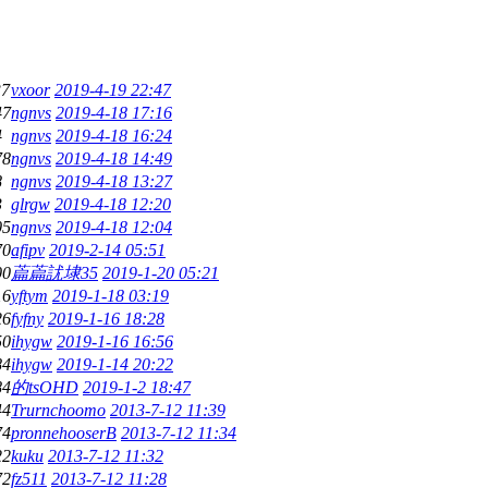
37
vxoor
2019-4-19 22:47
47
ngnvs
2019-4-18 17:16
4
ngnvs
2019-4-18 16:24
78
ngnvs
2019-4-18 14:49
8
ngnvs
2019-4-18 13:27
3
glrgw
2019-4-18 12:20
05
ngnvs
2019-4-18 12:04
70
afipv
2019-2-14 05:51
00
萹萹訧埭35
2019-1-20 05:21
16
yftym
2019-1-18 03:19
26
fyfny
2019-1-16 18:28
50
ihygw
2019-1-16 16:56
84
ihygw
2019-1-14 20:22
84
的tsOHD
2019-1-2 18:47
44
Trurnchoomo
2013-7-12 11:39
74
pronnehooserB
2013-7-12 11:34
22
kuku
2013-7-12 11:32
72
fz511
2013-7-12 11:28