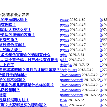
回复/查看
最后发表
么的美丽能比得上
vxoor
2019-4-19
0
11
的有攻略！
ngnvs
2019-4-18
0
10
潮流达人都这么穿！
ngnvs
2019-4-18
0
97
些类型的服饰的装扮！
ngnvs
2019-4-18
0
10
更有气质？
ngnvs
2019-4-18
0
86
这种撞色搭配！
ngnvs
2019-4-17
1
92
，经验之谈！
ngnvs
2019-4-18
0
12
是多少年危害寿命的诱因有什么
afipv
2019-2-14
0
10
……两个孩子妈，对产检也有点想法
fz511
2013-7-12
1
19
，上户了
dsfkejyu
2013-7-12
1
20
定要婆婆照顾？满月后才能回娘家？
Vodofoums
2013-7-12
1
27
于坐月子的详解~
Trurnchoomo
2013-7-12
1
20
子的尿不湿啊？
pronnehooserB
2013-7-12
1
18
家准备的婴儿床都是什么样的呢？
Trurnchoomo
2013-7-12
1
19
儿奶粉领啊？
Trurnchoomo
2013-7-12
0
18
指南
pronnehooserB
2013-7-12
0
20
洗涤和消毒方法！
kuku
2013-7-12
0
20
好啊？大家都是买的哪种呢？
fz511
2013-7-12
0
19