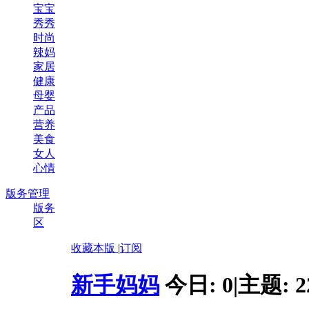
宝宝
秀秀
时尚
辣妈
家居
健康
母婴
产品
营养
美食
女人
心情
版务管理
版务
区
收藏本版
|
订阅
新手妈妈
今日:
0
|
主题:
2