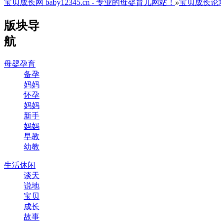
宝贝成长网 baby12345.cn - 专业的母婴育儿网站！
»
宝贝成长论
版块导
航
母婴孕育
备孕
妈妈
怀孕
妈妈
新手
妈妈
早教
幼教
生活休闲
谈天
说地
宝贝
成长
故事