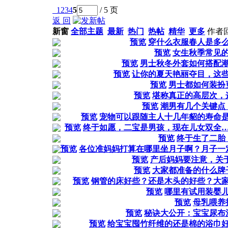
1
2
3
4
5
/ 5 页
返 回
新窗
全部主题
最新
热门
热帖
精华
更多
作者
预览
穿什么衣服春人是多
预览
女生秋季常见
预览
男士秋冬外套如何搭配
预览
让你的夏天艳丽夺目，这
预览
男士都如何装扮
预览
堪称真正的高层次，
预览
潮男有几个关键点
预览
宠物可以跟随主人十几年貂的寿命
预览
终于如愿，二宝是男孩，现在儿女双全
预览
终于生了二胎
预览
各位准妈妈打算在哪里坐月子啊？月子一
预览
产后妈妈要注意，关
预览
大家都准备的什么牌
预览
钢管的床好些？还是木头的好些？大
预览
哪里有试用装婴
预览
母乳喂养
预览
秘诀大公开：宝宝尿布
预览
给宝宝囤竹纤维的还是棉的浴巾