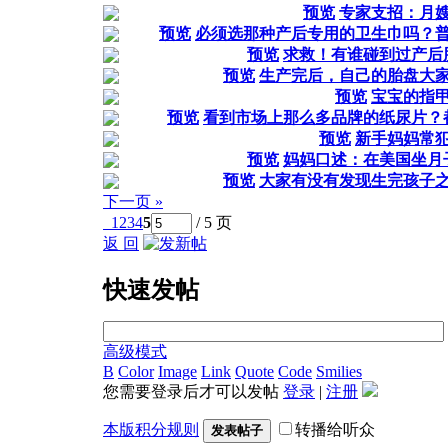
预览
专家支招：月
预览
必须选那种产后专用的卫生巾吗？
预览
求救！有谁碰到过产后
预览
生产完后，自己的胎盘大
预览
宝宝的指
预览
看到市场上那么多品牌的纸尿片？
预览
新手妈妈常
预览
妈妈口述：在美国坐月
预览
大家有没有发现生完孩子
下一页 »
1
2
3
4
5
/ 5 页
返 回
快速发帖
高级模式
B
Color
Image
Link
Quote
Code
Smilies
您需要登录后才可以发帖
登录
|
注册
本版积分规则
转播给听众
发表帖子