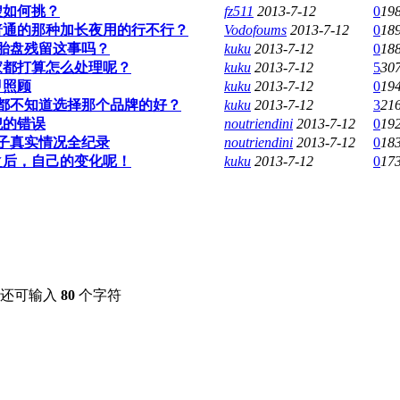
嫂如何挑？
fz511
2013-7-12
0
19
普通的那种加长夜用的行不行？
Vodofoums
2013-7-12
0
18
胎盘残留这事吗？
kuku
2013-7-12
0
18
家都打算怎么处理呢？
kuku
2013-7-12
5
30
甲照顾
kuku
2013-7-12
0
19
都不知道选择那个品牌的好？
kuku
2013-7-12
3
21
犯的错误
noutriendini
2013-7-12
0
19
子真实情况全纪录
noutriendini
2013-7-12
0
18
之后，自己的变化呢！
kuku
2013-7-12
0
17
还可输入
80
个字符