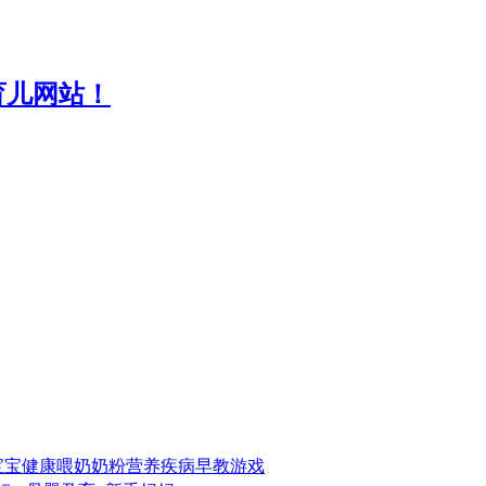
宝宝
健康
喂奶
奶粉
营养
疾病
早教
游戏