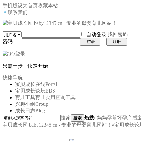
手机版
设为首页
收藏本站
联系我们
找回密码
自动登录
密码
登录
注册
只需一步，快速开始
快捷导航
宝贝成长在线
Portal
宝贝成长论坛
BBS
育儿工具
育儿实用查询工具
兴趣小组
Group
成长日志
Blog
搜索
热搜:
妈妈
孕前
怀孕
产后
搜索
宝贝成长网 baby12345.cn - 专业的母婴育儿网站！
»
宝贝成长论