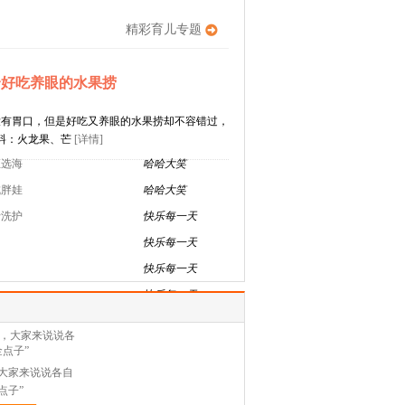
精彩育儿专题
个好吃养眼的水果捞
没有胃口，但是好吃又养眼的水果捞却不容错过，
材料：火龙果、芒
[详情]
宝选海
哈哈大笑
成胖娃
哈哈大笑
行洗护
快乐每一天
快乐每一天
快乐每一天
快乐每一天
大家来说说各自
点子”