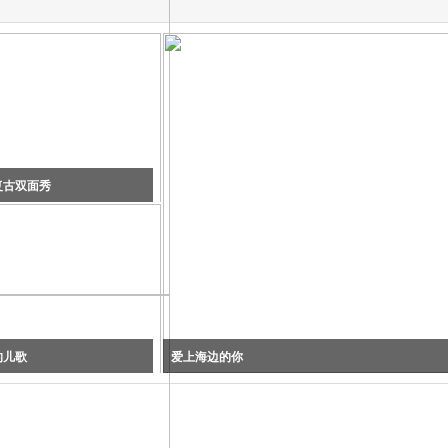
胎儿体重计算
怀孕日历表
生男生女预测
表
复古双面秀
的儿歌
爱上海边的你