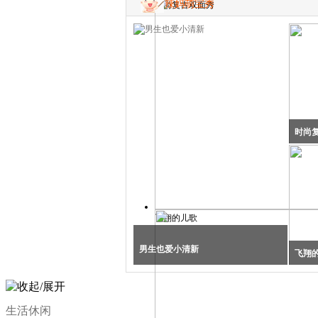
辣妈萌宝秀
时尚复古双面秀
时尚
飞翔的儿歌
男生也爱小清新
飞翔
生活休闲