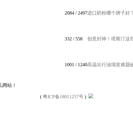
2084
/ 2497
进口奶粉哪个牌子好？进
332
/ 558
创意封神！塔斯汀这些隐
1001
/ 1240
高温出行油塌发难题破解
育儿网站！
(
粤ICP备18011257号
)