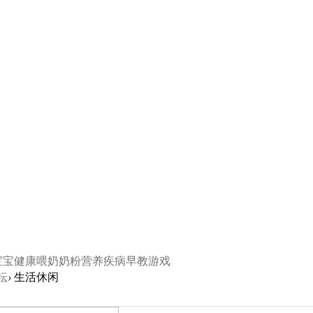
宝宝
健康
喂奶
奶粉
营养
疾病
早教
游戏
坛
›
生活休闲