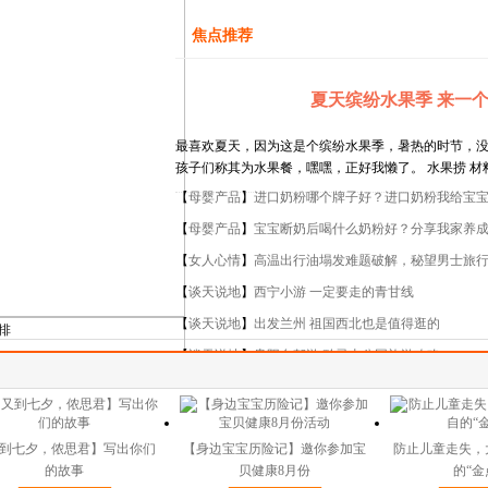
焦点推荐
夏天缤纷水果季 来一
最喜欢夏天，因为这是个缤纷水果季，暑热的时节，
孩子们称其为水果餐，嘿嘿，正好我懒了。 水果捞 
【
母婴产品
】
进口奶粉哪个牌子好？进口奶粉我给宝
【
母婴产品
】
宝宝断奶后喝什么奶粉好？分享我家养
【
女人心情
】
高温出行油塌发难题破解，秘望男士旅
【
谈天说地
】
西宁小游 一定要走的青甘线
【
谈天说地
】
出发兰州 祖国西北也是值得逛的
排
【
谈天说地
】
贵阳自驾游 黔灵山公园旅游攻略
到七夕，侬思君】写出你们
【身边宝宝历险记】邀你参加宝
防止儿童走失，
的故事
贝健康8月份
的“金