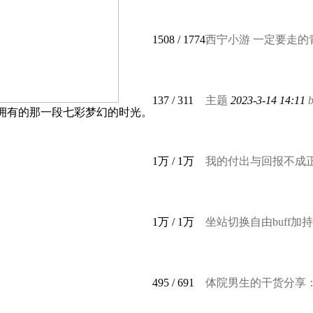
1508
/ 1774
西宁小游 一定要走的
137
/ 311
主题
2023-3-14 14:11
拥有的那一段七彩梦幻的时光。
1万
/
1万
我的付出与回报不成
1万
/
1万
坐站切换自由buff加持！Kc
495
/ 691
体院男生的干货分享：斯